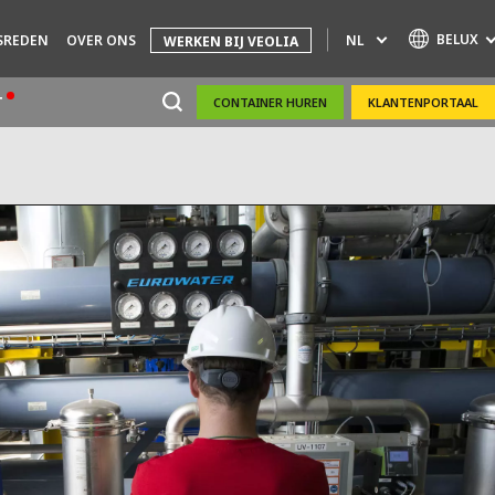
BELUX
NL
SREDEN
OVER ONS
WERKEN BIJ VEOLIA
T
CONTAINER HUREN
KLANTENPORTAAL
Specialty Brands
AIR QUALITY
ENGINEERING & CONSULTING
HAZARDOUS WASTE EUROPE
INDUSTRIES GLOBAL SOLUTIONS
NUCLEAR SOLUTIONS
OFIS
SEDE BENELUX
VEOLIA AGRICULTURE