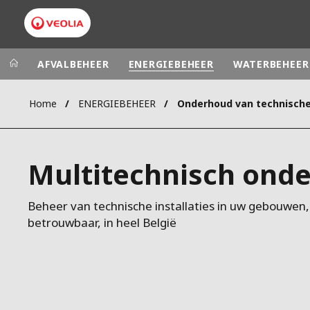
AFVALBEHEER
ENERGIEBEHEER
WATERBEHEER
Home
ENERGIEBEHEER
Veolia Group
In the wo
AFRICA - MID
VEOLIA.COM
Multitechnisch ond
ASIA
CAMPUS
AUSTRALIA 
FOUNDATION
Beheer van technische installaties in uw gebouwen, 
betrouwbaar, in heel België
INSTITUTE