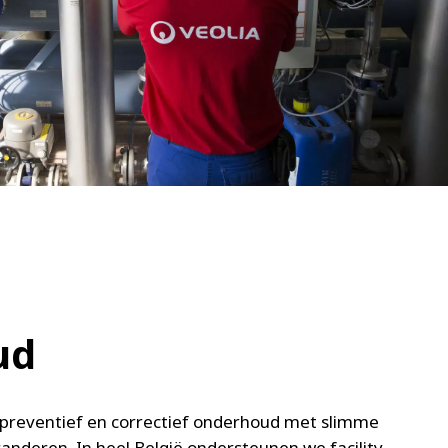
WATER TECHNOLOGIES
oud
preventief en correctief onderhoud met slimme
anderen. In heel België ondersteunen we facility