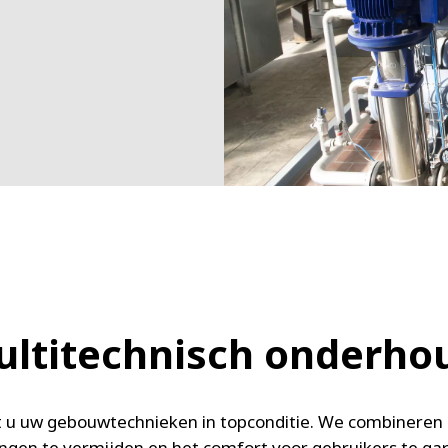
ltitechnisch onderh
t u uw gebouwtechnieken in topconditie. We combineren 
ngen te vermijden en het comfort voor gebruikers te gar