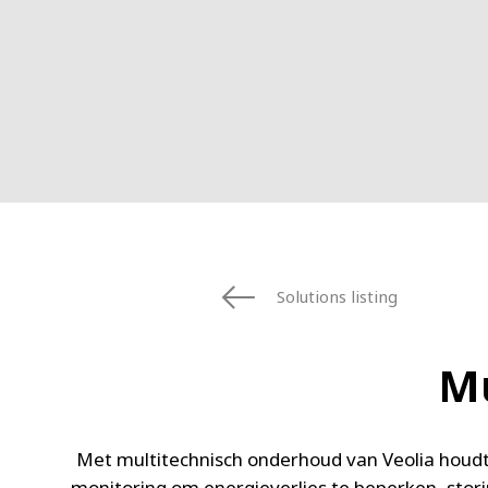
Solutions listing
Mu
Met multitechnisch onderhoud van Veolia houd
monitoring om energieverlies te beperken, stori