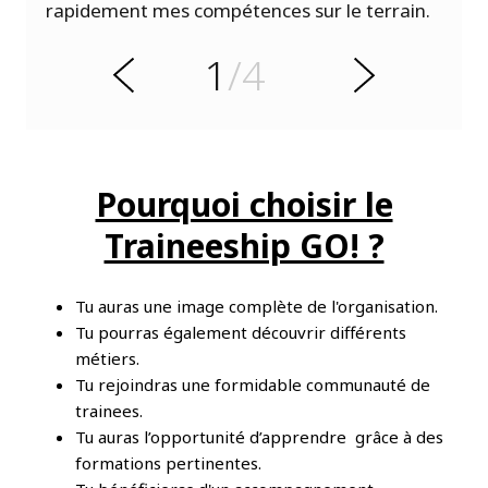
n
rapidement mes compétences sur le terrain.
é
c
é
1
/4
r
S
P
u
i
v
a
n
t
Pourquoi choisir le
Traineeship GO! ?
Tu auras une image complète de l'organisation.
Tu pourras également découvrir différents
métiers.
Tu rejoindras une formidable communauté de
trainees.
Tu auras l’opportunité d’apprendre grâce à des
formations pertinentes.