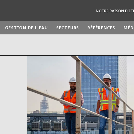
NOTRE RAISON D'ÊT
GESTION DE L'EAU
SECTEURS
RÉFÉRENCES
MÉD
monde
MOYEN ORIENT
ASIE
U NORD
AUSTRALIE ET NOUVELLE ZÉLANDE
TINE
EUROPE