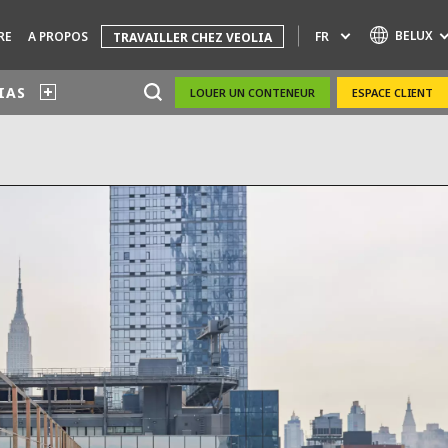
BELUX
FR
RE
A PROPOS
TRAVAILLER CHEZ VEOLIA
IAS
LOUER UN CONTENEUR
ESPACE CLIENT
Marques de spécialité
AIR QUALITY
INGÉNIERIE & CONSEIL
HAZARDOUS WASTE EUROPE
INDUSTRIES GLOBAL SOLUTIONS
NUCLEAR SOLUTIONS
OFIS
SEDE BENELUX
VEOLIA AGRICULTURE