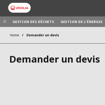
GESTION DES DÉCHETS
GESTION DE L'ÉNERGIE
Home
Demander un devis
Groupe Veolia
Dans le 
AFRIQUE ET 
VEOLIA.COM
Demander un devis
AMÉRIQUE D
CAMPUS
AMÉRIQUE LA
FONDATION
INSTITUT