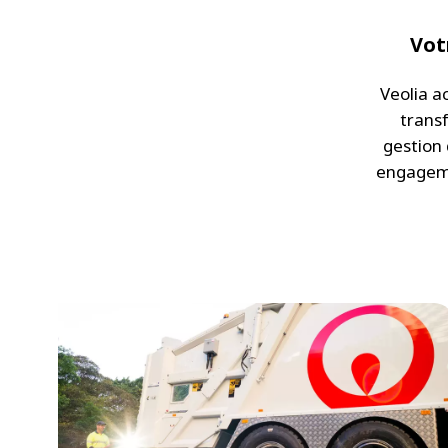
Vot
Veolia a
transf
gestion 
engageme